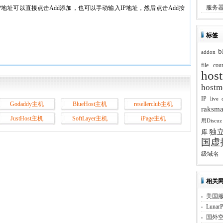
HostMonster
服务器仅
地址可以直接点击Add添加，也可以手动输入IP地址，然后点击Add按
数
据
库
标签
b
addon
file cou
hos
host
IP
live 
Godaddy主机
BlueHost主机
resellerclub主机
raks
JustHost主机
SoftLayer主机
iPage主机
用Discuz
独立
库
国虚
级域名
相关
美国
Lunar
国外