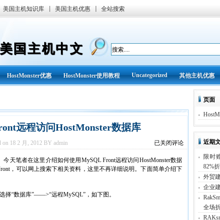
|
|
美国主机知识库
美国主机优惠
全站搜索
ER美国主机中文
Uncategorized
HostMonster优惠
HostMonster使用教程
其他主机优惠
页面
HostM
ont远程访问HostMonster数据库
近期
如
d on 18 2 月, 2012 BY admin
已关闭评论
何
限时赠
使
。今天笔者在这里介绍如何使用MySQL Front远程访问HostMonster数据
82%
用
QL Front，可以网上搜索下相关资料，这里不再详细说明。下面简单介绍下
MySQL
外贸
Front
企业
远
，选择“数据库”——>“远程MySQL”，如下图。
RakS
程
访
全场折
问
RAK