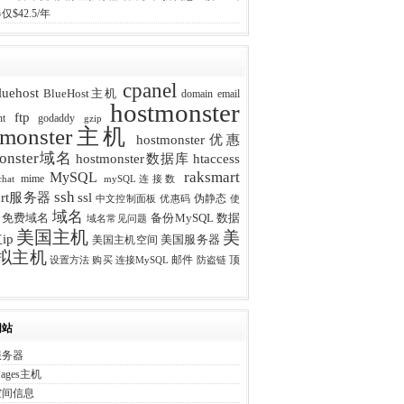
$42.5/年
cpanel
luehost
BlueHost主机
domain
email
hostmonster
ftp
nt
godaddy
gzip
tmonster主机
hostmonster优惠
monster域名
htaccess
hostmonster数据库
raksmart
MySQL
mime
chat
mySQL连接数
ssh
mart服务器
ssl
伪静态
中文控制面板
优惠码
使
域名
免费域名
备份MySQL
数据
域名常见问题
美国主机
美
ip
美国服务器
美国主机空间
拟主机
邮件
顶
设置方法
购买
连接MySQL
防盗链
网站
服务器
Pages主机
空间信息